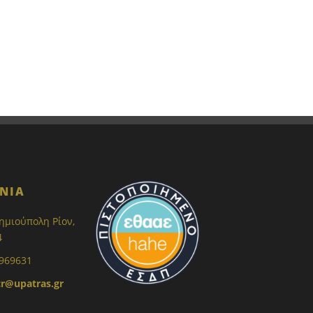
ΝΙΑ
ημιούπολη Ρίον,
4
 969631
r@upatras.gr