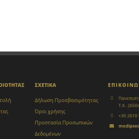
ΟΙΟΤΗΤΑΣ
ΣΧΕΤΙΚΑ
ΕΠΙΚΟΙΝΩ
Πανεπιστ
στολή
Δήλωση Προσβασιμότητας
Τ.Κ. 2650
ητας
Όροι χρήσης
+30 2610
Προστασία Προσωπικών
modipsec
Δεδομένων