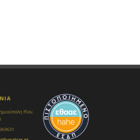
ΝΙΑ
ημιούπολη Ρίον,
4
 969631
r@upatras.gr