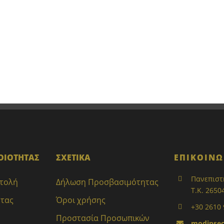
ΟΙΟΤΗΤΑΣ
ΣΧΕΤΙΚΑ
ΕΠΙΚΟΙΝΩ
Πανεπιστ
στολή
Δήλωση Προσβασιμότητας
Τ.Κ. 2650
ητας
Όροι χρήσης
+30 2610
Προστασία Προσωπικών
modipsec