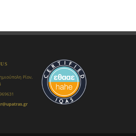
 US
ημιούπολη Ρίον,
4
 969631
r@upatras.gr