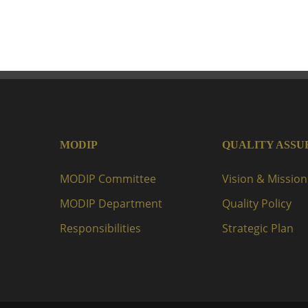
MODIP
QUALITY ASS
MODIP Committee
Vision & Mission
MODIP Department
Quality Policy
Responsibilities
Strategic Plan