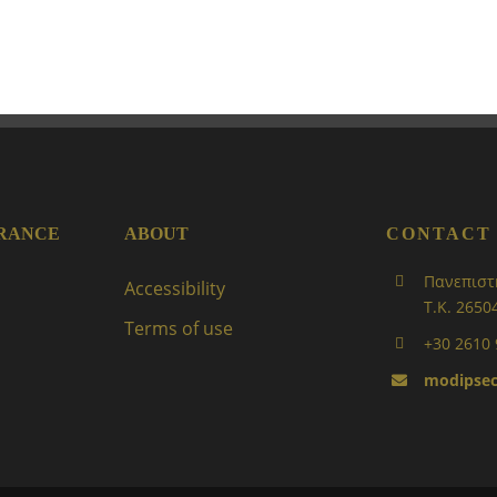
URANCE
ABOUT
CONTACT
Πανεπιστ
Accessibility
Τ.Κ. 2650
Terms of use
+30 2610
modipsec