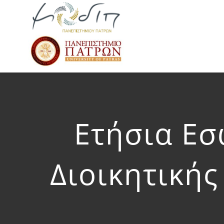
Skip
to
content
Ετήσια Εσ
Διοικητικής